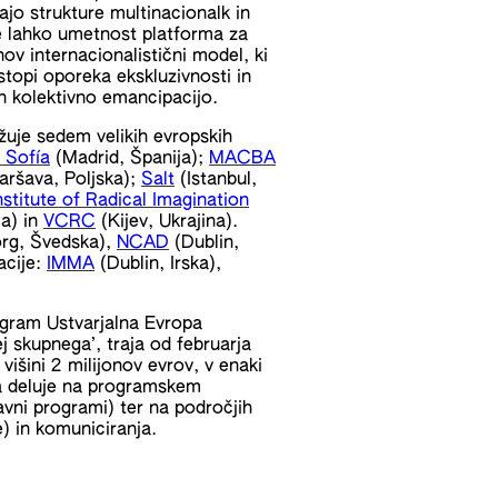
ajo strukture multinacionalk in
je lahko umetnost platforma za
v internacionalistični model, ki
topi oporeka ekskluzivnosti in
n kolektivno emancipacijo.
užuje sedem velikih evropskih
 Sofía
(Madrid, Španija);
MACBA
aršava, Poljska);
Salt
(Istanbul,
nstitute of Radical Imagination
ja) in
VCRC
(Kijev, Ukrajina).
rg, Švedska),
NCAD
(Dublin,
acije:
IMMA
(Dublin, Irska),
rogram Ustvarjalna Evropa
j skupnega’, traja od februarja
išini 2 milijonov evrov, v enaki
ja deluje na programskem
avni programi) ter na področjih
e) in komuniciranja.