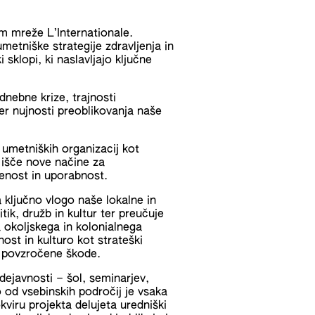
m mreže L’Internationale.
etniške strategije zdravljenja in
 sklopi, ki naslavljajo ključne
nebne krize, trajnosti
ter nujnosti preoblikovanja naše
 umetniških organizacij kot
 išče nove načine za
čenost in uporabnost.
a ključno vlogo naše lokalne in
tik, družb in kultur ter preučuje
 okoljskega in kolonialnega
nost in kulturo kot strateški
ja povzročene škode.
 dejavnosti – šol, seminarjev,
 od vsebinskih področij je vsaka
viru projekta delujeta uredniški