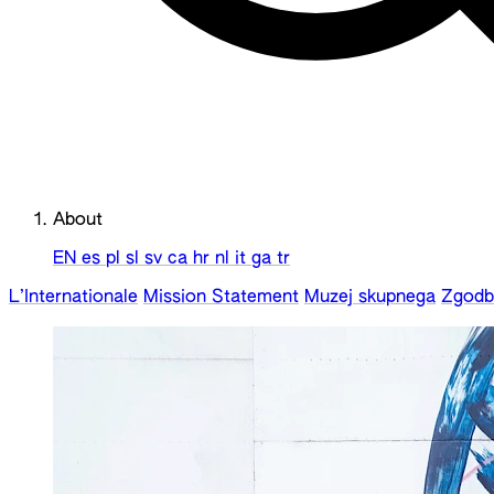
About
EN
es
pl
sl
sv
ca
hr
nl
it
ga
tr
L’Internationale
Mission Statement
Muzej skupnega
Zgodba