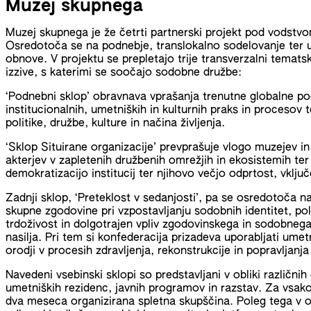
Muzej skupnega
Muzej skupnega je že četrti partnerski projekt pod vodstvo
Osredotoča se na podnebje, translokalno sodelovanje ter um
obnove. V projektu se prepletajo trije transverzalni tematski
izzive, s katerimi se soočajo sodobne družbe:
‘Podnebni sklop’ obravnava vprašanja trenutne globalne pod
institucionalnih, umetniških in kulturnih praks in procesov 
politike, družbe, kulture in načina življenja.
‘Sklop Situirane organizacije’ prevprašuje vlogo muzejev in
akterjev v zapletenih družbenih omrežjih in ekosistemih ter
demokratizacijo institucij ter njihovo večjo odprtost, vklju
Zadnji sklop, ‘Preteklost v sedanjosti’, pa se osredotoča n
skupne zgodovine pri vzpostavljanju sodobnih identitet, poli
trdoživost in dolgotrajen vpliv zgodovinskega in sodobnega
nasilja. Pri tem si konfederacija prizadeva uporabljati umet
orodji v procesih zdravljenja, rekonstrukcije in popravljan
Navedeni vsebinski sklopi so predstavljani v obliki različnih
umetniških rezidenc, javnih programov in razstav. Za vsako
dva meseca organizirana spletna skupščina. Poleg tega v ok