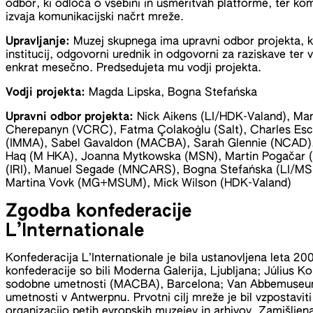
odbor, ki odloča o vsebini in usmeritvah platforme, ter komu
izvaja komunikacijski načrt mreže.
Upravljanje:
Muzej skupnega ima upravni odbor projekta, ki
institucij, odgovorni urednik in odgovorni za raziskave ter v
enkrat mesečno. Predsedujeta mu vodji projekta.
Vodji projekta:
Magda Lipska, Bogna Stefańska
Upravni odbor projekta:
Nick Aikens (LI/HDK-Valand), Manue
Cherepanyn (VCRC), Fatma Çolakoğlu (Salt), Charles Esc
(IMMA), Sabel Gavaldon (MACBA), Sarah Glennie (NCAD),
Haq (M HKA), Joanna Mytkowska (MSN), Martin Pogačar (
(IRI), Manuel Segade (MNCARS), Bogna Stefańska (LI/MSN)
Martina Vovk (MG+MSUM), Mick Wilson (HDK-Valand)
Zgodba konfederacije
L’Internationale
Konfederacija L’Internationale je bila ustanovljena leta 20
konfederacije so bili Moderna Galerija, Ljubljana; Július Ko
sodobne umetnosti (MACBA), Barcelona; Van Abbemuseum
umetnosti v Antwerpnu. Prvotni cilj mreže je bil vzpostavit
organizacijo petih evropskih muzejev in arhivov. Zamišljen