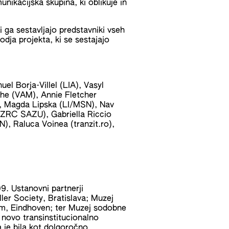
nikacijska skupina, ki oblikuje in
 ga sestavljajo predstavniki vseh
odja projekta, ki se sestajajo
l Borja-Villel (LIA), Vasyl
he (VAM), Annie Fletcher
 Magda Lipska (LI/MSN), Nav
ZRC SAZU), Gabriella Riccio
, Raluca Voinea (tranzit.ro),
09. Ustanovni partnerji
ller Society, Bratislava; Muzej
, Eindhoven; ter Muzej sodobne
i novo transinstitucionalno
a je bila kot dolgoročno