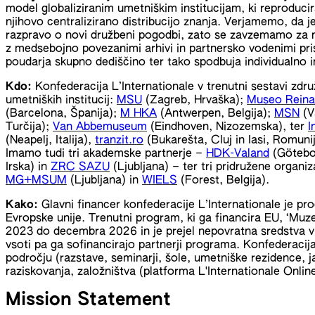
model globaliziranim umetniškim institucijam, ki reproducir
njihovo centralizirano distribucijo znanja. Verjamemo, da 
razpravo o novi družbeni pogodbi, zato se zavzemamo za no
z medsebojno povezanimi arhivi in partnersko vodenimi pris
poudarja skupno dediščino ter tako spodbuja individualno i
Kdo:
Konfederacija L’Internationale v trenutni sestavi zdr
umetniških institucij:
MSU
(Zagreb, Hrvaška);
Museo Reina
(Barcelona, Španija);
M HKA
(Antwerpen, Belgija);
MSN
(V
Turčija);
Van Abbemuseum
(Eindhoven, Nizozemska), ter
I
(Neapelj, Italija),
tranzit.ro
(Bukarešta, Cluj in Iasi, Romuni
Imamo tudi tri akademske partnerje –
HDK-Valand
(Götebo
Irska) in
ZRC SAZU
(Ljubljana) – ter tri pridružene organiz
MG+MSUM
(Ljubljana) in
WIELS
(Forest, Belgija).
Kako:
Glavni financer konfederacije L’Internationale je p
Evropske unije. Trenutni program, ki ga financira EU, ‘Muze
2023 do decembra 2026 in je prejel nepovratna sredstva v v
vsoti pa ga sofinancirajo partnerji programa. Konfederaci
področju (razstave, seminarji, šole, umetniške rezidence, j
raziskovanja, založništva (platforma L'Internationale Onlin
Mission Statement