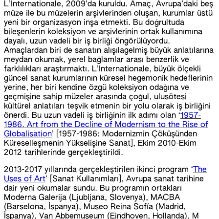
L’Internationale, 2009’da kuruldu. Amaç, Avrupa’daki beş
müze ile bu müzelerin arşivlerinden oluşan, kurumlar üstü
yeni bir organizasyon inşa etmekti. Bu doğrultuda
bileşenlerin koleksiyon ve arşivlerinin ortak kullanımına
dayalı, uzun vadeli bir iş birliği öngörülüyordu.
Amaçlardan biri de sanatın alışılagelmiş büyük anlatılarına
meydan okumak, yerel bağlamlar arası benzerlik ve
farklılıkları araştırmaktı. L’Internationale, büyük ölçekli
güncel sanat kurumlarının küresel hegemonik hedeflerinin
yerine, her biri kendine özgü koleksiyon odağına ve
geçmişine sahip müzeler arasında çoğul, ulusötesi
kültürel anlatıları teşvik etmenin bir yolu olarak iş birliğini
önerdi. Bu uzun vadeli iş birliğinin ilk adımı olan ‘
1957-
1986. Art from the Decline of Modernism to the Rise of
Globalisation
’ [1957-1986: Modernizmin Çöküşünden
Küreselleşmenin Yükselişine Sanat], Ekim 2010-Ekim
2012 tarihlerinde gerçekleştirildi.
2013-2017 yıllarında gerçekleştirilen ikinci program ‘
The
Uses of Art
’ [Sanat Kullanımları], Avrupa sanat tarihine
dair yeni okumalar sundu. Bu programın ortakları
Moderna Galerija (Ljubljana, Slovenya), MACBA
(Barselona, İspanya), Museo Reina Sofía (Madrid,
İspanya), Van Abbemuseum (Eindhoven, Hollanda), M