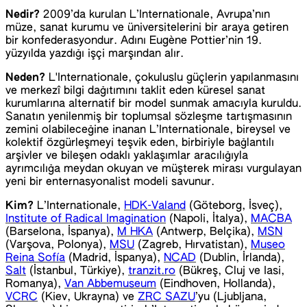
Nedir?
2009’da kurulan L’Internationale, Avrupa’nın
müze, sanat kurumu ve üniversitelerini bir araya getiren
bir konfederasyondur. Adını Eugène Pottier’nin 19.
yüzyılda yazdığı işçi marşından alır.
Neden?
L'Internationale, çokuluslu güçlerin yapılanmasını
ve merkezî bilgi dağıtımını taklit eden küresel sanat
kurumlarına alternatif bir model sunmak amacıyla kuruldu.
Sanatın yenilenmiş bir toplumsal sözleşme tartışmasının
zemini olabileceğine inanan L’Internationale, bireysel ve
kolektif özgürleşmeyi teşvik eden, birbiriyle bağlantılı
arşivler ve bileşen odaklı yaklaşımlar aracılığıyla
ayrımcılığa meydan okuyan ve müşterek mirası vurgulayan
yeni bir enternasyonalist modeli savunur.
Kim?
L’Internationale,
HDK-Valand
(Göteborg, İsveç),
Institute of Radical Imagination
(Napoli, İtalya),
MACBA
(Barselona, İspanya),
M HKA
(Antwerp, Belçika),
MSN
(Varşova, Polonya),
MSU
(Zagreb, Hırvatistan),
Museo
Reina Sofía
(Madrid, İspanya),
NCAD
(Dublin, İrlanda),
Salt
(İstanbul, Türkiye),
tranzit.ro
(Bükreş, Cluj ve Iasi,
Romanya),
Van Abbemuseum
(Eindhoven, Hollanda),
VCRC
(Kiev, Ukrayna) ve
ZRC SAZU
’yu (Ljubljana,