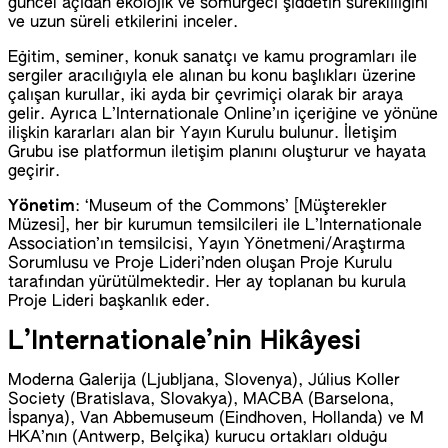
güncel açıdan ekolojik ve sömürgeci şiddetin sürekliliğini
ve uzun süreli etkilerini inceler.
Eğitim, seminer, konuk sanatçı ve kamu programları ile
sergiler aracılığıyla ele alınan bu konu başlıkları üzerine
çalışan kurullar, iki ayda bir çevrimiçi olarak bir araya
gelir. Ayrıca L’Internationale Online’ın içeriğine ve yönüne
ilişkin kararları alan bir Yayın Kurulu bulunur. İletişim
Grubu ise platformun iletişim planını oluşturur ve hayata
geçirir.
Yönetim
: ‘Museum of the Commons’ [Müşterekler
Müzesi], her bir kurumun temsilcileri ile L’Internationale
Association’ın temsilcisi, Yayın Yönetmeni/Araştırma
Sorumlusu ve Proje Lideri’nden oluşan Proje Kurulu
tarafından yürütülmektedir. Her ay toplanan bu kurula
Proje Lideri başkanlık eder.
L’Internationale’nin Hikâyesi
Moderna Galerija (Ljubljana, Slovenya), Július Koller
Society (Bratislava, Slovakya), MACBA (Barselona,
İspanya), Van Abbemuseum (Eindhoven, Hollanda) ve M
HKA’nın (Antwerp, Belçika) kurucu ortakları olduğu