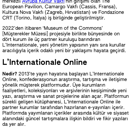
merkezli
Avrupa Kültür Vakfı
’nın girişimi olan The
European Pavilion, Camargo Vakfı (Cassis, Fransa),
Kultura Nova Vakfı (Zagreb, Hırvatistan) ve Fondazione
CRT (Torino, İtalya) iş birliğinde geliştirilmiştir.
2022’den itibaren ‘Museum of the Commons’
[Müşterekler Müzesi] projesiyle birlikte bünyesinde on
dört kurum ile üç partner kuruluşu barındıran
L’Internationale, yeni yönetim yapısının yanı sıra kurullar
aracılığıyla içerik odaklı yeni bir yaklaşımı hayata geçirdi.
L’Internationale Online
Nedir?
2013’te yayın hayatına başlayan L’Internationale
Online, konfederasyonun araştırma, tartışma ve iletişime
yönelik müşterek platformudur. Üye kurumların
faaliyetleri, koleksiyonları ve arşivlerinin kesişiminde yeni
yazı, araştırma ve sanat projelerine alan açar. Platformun
sürekli gelişen kütüphanesi, L’Internationale Online ile
partner kurumlar tarafından hazırlanan e-yayınları içerir.
Platformda yayımlanan içerikler arasında kültür ve siyaset
alanındaki güncel tartışmalara ilişkin bildiri ve fikir yazıları
da yer alır.