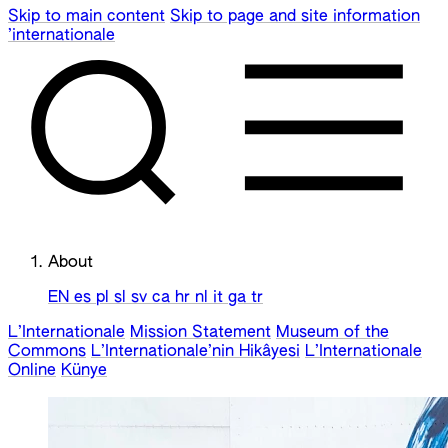
Skip to main content
Skip to page and site information
’internationale
About
EN
es
pl
sl
sv
ca
hr
nl
it
ga
tr
L’Internationale
Mission Statement
Museum of the
Commons
L’Internationale’nin Hikâyesi
L’Internationale
Online
Künye