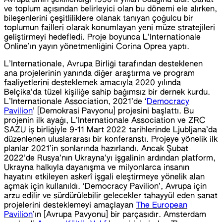
ve toplum açısından belirleyici olan bu dönemi ele alırken,
bileşenlerini çeşitliliklere olanak tanıyan çoğulcu bir
toplumun failleri olarak konumlayan yeni müze stratejileri
geliştirmeyi hedefledi. Proje boyunca L’Internationale
Online’ın yayın yönetmenliğini Corina Oprea yaptı.
L’Internationale, Avrupa Birliği tarafından desteklenen
ana projelerinin yanında diğer araştırma ve program
faaliyetlerini desteklemek amacıyla 2020 yılında
Belçika’da tüzel kişiliğe sahip bağımsız bir dernek kurdu.
L’Internationale Association, 2021’de ‘
Democracy
Pavilion
’ [Demokrasi Pavyonu] projesini başlattı. Bu
projenin ilk ayağı, L’Internationale Association ve ZRC
SAZU iş birliğiyle 9-11 Mart 2022 tarihlerinde Ljubljana’da
düzenlenen uluslararası bir konferanstı. Projeye yönelik ilk
planlar 2021’in sonlarında hazırlandı. Ancak Şubat
2022’de Rusya’nın Ukrayna’yı işgalinin ardından platform,
Ukrayna halkıyla dayanışma ve milyonlarca insanın
hayatını etkileyen askerî işgali eleştirmeye yönelik alan
açmak için kullanıldı. ‘Democracy Pavilion’, Avrupa için
arzu edilir ve sürdürülebilir gelecekler tahayyül eden sanat
projelerini desteklemeyi amaçlayan
The European
Pavilion
’ın [Avrupa Pavyonu] bir parçasıdır. Amsterdam