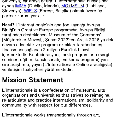
Slovenya) bir araya getirir. L’Internationale bünyesinde
ayrıca
IMMA
(Dublin, İrlanda),
MG+MSUM
(Ljubljana,
Slovenya),
WIELS
(Forest, Belçika) olmak üzere üç
partner kurum yer alır.
Nasıl?
L’Internationale’nin ana fon kaynağı Avrupa
Birliği’nin Creative Europe programıdır. Avrupa Birliği
tarafından desteklenen ‘Museum of the Commons’
[Müşterekler Müzesi], Şubat 2023’ten Aralık 2026’ya dek
devam edecektir ve program ortakları tarafından eş
finansmanı sağlanan 2 milyon Euro’luk hibeyi
içermektedir. Konfederasyon, farklı programların (sergi,
seminer, eğitim, konuk sanatçı ve kamu programı) yanı
sıra araştırma, yayın (L’Internationale Online aracılığıyla)
ve iletişim faaliyetleri yürütmektedir.
Mission Statement
L’Internationale is a confederation of museums, arts
organizations and universities that strives to reimagine,
re-articulate and practice internationalism, solidarity and
communality with respect for our differences.
L’Internationale works transnationally through art,