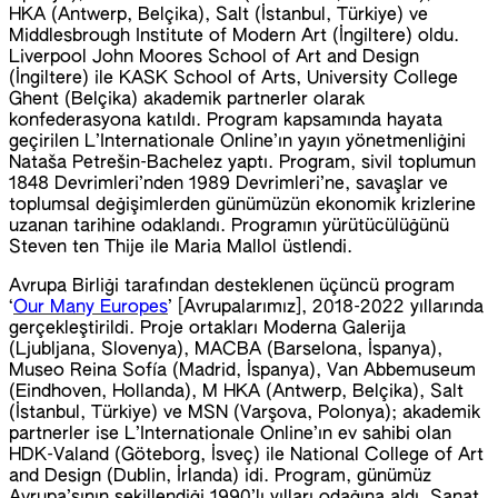
HKA (Antwerp, Belçika), Salt (İstanbul, Türkiye) ve
Middlesbrough Institute of Modern Art (İngiltere) oldu.
Liverpool John Moores School of Art and Design
(İngiltere) ile KASK School of Arts, University College
Ghent (Belçika) akademik partnerler olarak
konfederasyona katıldı. Program kapsamında hayata
geçirilen L’Internationale Online’ın yayın yönetmenliğini
Nataša Petrešin-Bachelez yaptı. Program, sivil toplumun
1848 Devrimleri’nden 1989 Devrimleri’ne, savaşlar ve
toplumsal değişimlerden günümüzün ekonomik krizlerine
uzanan tarihine odaklandı. Programın yürütücülüğünü
Steven ten Thije ile Maria Mallol üstlendi.
Avrupa Birliği tarafından desteklenen üçüncü program
‘
Our Many Europes
’ [Avrupalarımız], 2018-2022 yıllarında
gerçekleştirildi. Proje ortakları Moderna Galerija
(Ljubljana, Slovenya), MACBA (Barselona, İspanya),
Museo Reina Sofía (Madrid, İspanya), Van Abbemuseum
(Eindhoven, Hollanda), M HKA (Antwerp, Belçika), Salt
(İstanbul, Türkiye) ve MSN (Varşova, Polonya); akademik
partnerler ise L’Internationale Online’ın ev sahibi olan
HDK-Valand (Göteborg, İsveç) ile National College of Art
and Design (Dublin, İrlanda) idi. Program, günümüz
Avrupa’sının şekillendiği 1990’lı yılları odağına aldı. Sanat