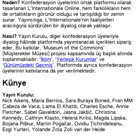
Neden?
Konfederasyon üyelerinin ortak platformu olarak
tasarlanan L’Internationale Online, hem farklılıkların hem
de ortaklıkların görünür olduğu ve tartışıldığı bir zemin
sunar. Yayıncılığa, L’Internationale’nin faaliyetleri
aracılığıyla sürdürülen bir diyalog olarak yaklaşır.
Nasıl?
Yayın Kurulu, diğer konfederasyon üyeleriyle
diyalog hâlinde platformda yayımlanacak içerikleri sipariş
eder. Bu katkılar, ‘Museum of the Commons’
[Müşterekler Müzesi] projesi kapsamında üç başlık altında
toplanmaktadır: ‘
İklim
’, ‘
Yerleşik Kurumlar
’ ve
‘
Günümüzdeki Geçmiş
’. Platformda ayrıca konfederasyon
üyelerinin katkılarına da yer verilmektedir.
Künye
Yayın Kurulu:
Nick Aikens, María Berríos, Sara Buraya Boned, Fran MM
Cabeza de Vaca, Lama El Khatib, Charles Esche, Annie
Fletcher, Sabel Gavaldon, Jasna Jakšić, Christina
Kennedy, Cathryn Klasto, Helena Kritis, Magda Lipska,
Bojana Piškur, Martin Pogačar, Ovidiu Țichindeleanu,
Ezgi Yurteri, Yolande Zola Zoli van der Heide